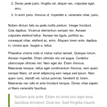
Donec pede justo, fringilla vel, aliquet nec, vulputate eget,
arcu.
In enim justo, rhoncus ut, imperdiet a, venenatis vitae, justo.
Nullam dictum felis eu pede mollis pretium. Integer tincidunt.
Cras dapibus. Vivamus elementum semper nisi. Aenean
vulputate eleifend tellus. Aenean leo ligula, porttitor eu,
consequat vitae, eleifend ac, enim. Aliquam lorem ante, dapibus
in, viverra quis, feugiat a, tellus.
Phasellus viverra nulla ut metus varius laoreet. Quisque rutrum.
Aenean imperdiet. Etiam ultricies nisi vel augue. Curabitur
ullamcorper ultricies nisi. Nam eget dui. Etiam rhoncus.
Maecenas tempus, tellus eget condimentum rhoncus, sem quam
semper libero, sit amet adipiscing sem neque sed ipsum. Nam
quam nunc, blandit vel, luctus pulvinar, hendrerit id, lorem.
Maecenas nec odio et ante tincidunt tempus. Donec vitae sapien
ut libero venenatis faucibus.
Nullam quis ante. Etiam sit amet orci eget eros
faucibus tincidunt. Duis leo. Sed fringilla mauris