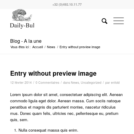
+32 (0)492.10.11.77
Blog - A la une
Vous êtes ici :
Accueil
/
News
/
Entry without preview image
Entry without preview image
/
/
/
12 février 2014
0 Commentaires
dans
News
,
Uncategorized
par
enfold
Lorem ipsum dolor sit amet, consectetuer adipiscing elit. Aenean
commodo ligula eget dolor. Aenean massa. Cum sociis natoque
penatibus et magnis dis parturient montes, nascetur ridiculus
mus. Donec quam felis, ultricies nec, pellentesque eu, pretium
quis, sem.
Nulla consequat massa quis enim.