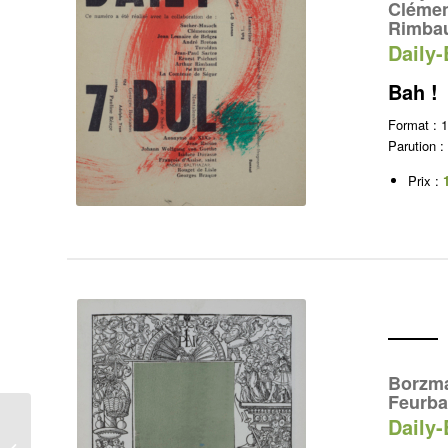
Clémen
Rimba
Daily-
Bah !
Format :
Parution :
Prix :
Borzma
Feurba
Daily-
Poquettes volantes