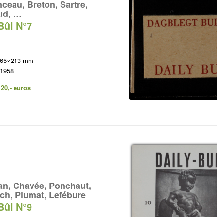
ceau, Breton, Sartre,
ud, …
Bûl N°7
 165×213 mm
 1958
120,- euros
n, Chavée, Ponchaut,
ch, Plumat, Lefébure
Bûl N°9