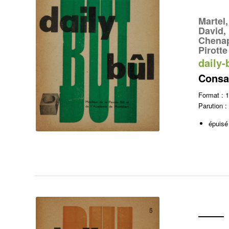
Martel,
David, 
Chenap
Pirotte
daily-
Consac
Format :
Parution :
épuisé