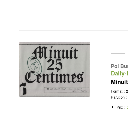
Pol Bu
Daily-
Minuit
Format :
Parution :
Prix :