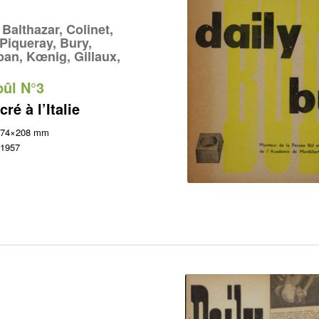
 Balthazar, Colinet,
Piqueray, Bury,
an, Kœnig, Gillaux,
bûl N°3
ré à l’Italie
 174×208 mm
 1957