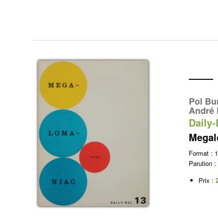
Pol Bu
André 
Daily-
Megal
Format :
Parution :
Prix :