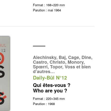
Format : 168×220 mm
Parution : mai 1964
Alechinsky, Baj, Cage, Dine,
Castro, Christo, Monory,
Spœrri, Topor, Voss et bien
d’autres…
Daily-Bûl N°12
Qui êtes-vous ?
Who are you ?
Format : 220×345 mm
Parution : 1968