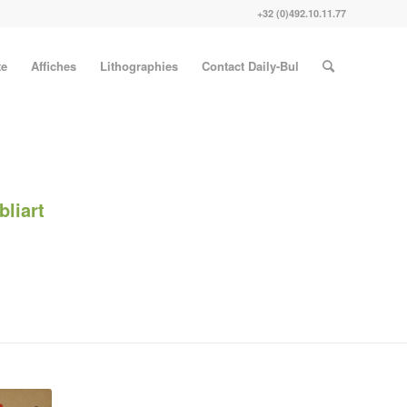
+32 (0)492.10.11.77
te
Affiches
Lithographies
Contact Daily-Bul
bliart