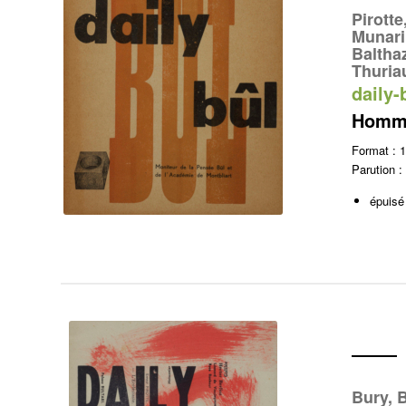
Pirotte
Munari
Baltha
Thuria
daily-
Homma
Format :
Parution :
épuisé
Bury, B