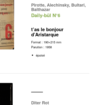
Pirotte, Alechinsky, Bultari,
Balthazar
Daily-bül N°6
t’as le bonjour
d’Aristarque
Format : 190×215 mm
Parution : 1958
épuisé
Diter Rot