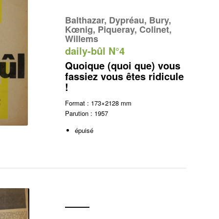
Balthazar, Dypréau, Bury,
Kœnig, Piqueray, Colinet,
Willems
daily-bûl N°4
Quoique (quoi que) vous
fassiez vous êtes ridicule
!
Format : 173×2128 mm
Parution : 1957
épuisé