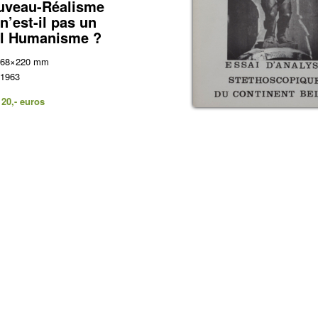
uveau-Réalisme
 n’est-il pas un
l Humanisme ?
 168×220 mm
 1963
120,- euros