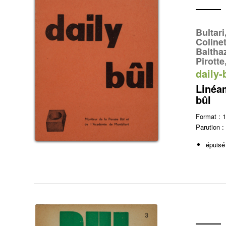
Bultari
Colinet
Baltha
Pirott
daily-
Linéa
bûl
Format :
Parution :
épuisé