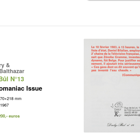
ry &
Balthazar
Bûl N°13
omaniac Issue
 170×218 mm
 1967
200,- euros