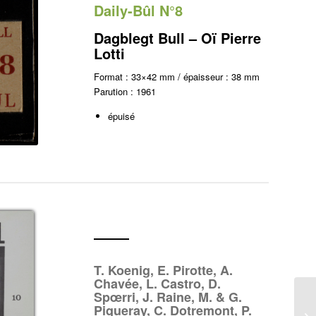
Daily-Bûl N°8
Dagblegt Bull – Oï Pierre
Lotti
Format : 33×42 mm / épaisseur : 38 mm
Parution : 1961
épuisé
T. Koenig, E. Pirotte, A.
Chavée, L. Castro, D.
Spœrri, J. Raine, M. & G.
Piqueray, C. Dotremont, P.