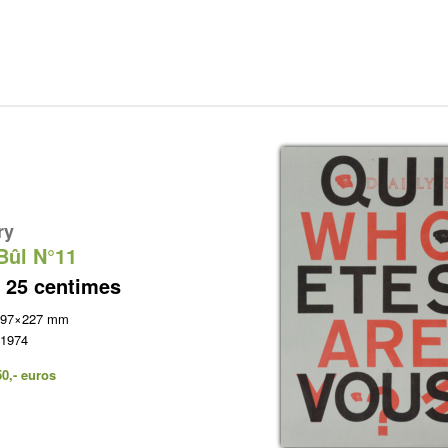
ry
Bûl N°11
 25 centimes
 297×227 mm
 1974
50,- euros