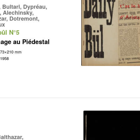
, Bultari, Dypréau,
, Alechinsky,
zar, Dotremont,
ux
bûl N°5
ge au Piédestal
 173×210 mm
 1958
althazar,