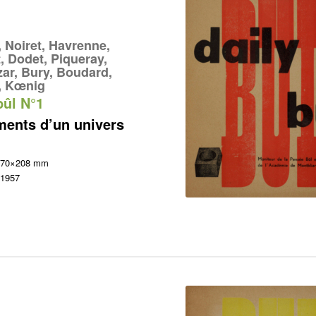
, Noiret, Havrenne,
, Dodet, Piqueray,
zar, Bury, Boudard,
e, Kœnig
bûl N°1
ments d’un univers
 170×208 mm
 1957