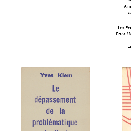
Ains
s
Les
Édi
Franz Mo
L