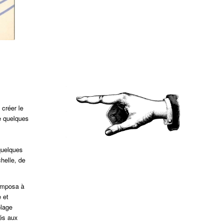
créer le
de quelques
 quelques
chelle, de
’imposa à
e et
olage
tés aux