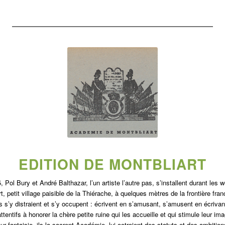
EDITION DE MONTBLIART
, Pol Bury et André Balthazar, l’un artiste l’autre pas, s’installent durant les 
t, petit village paisible de la Thiérache, à quelques mètres de la frontière fra
ls s’y distraient et s’y occupent : écrivent en s’amusant, s’amusent en écrivan
attentifs à honorer la chère petite ruine qui les accueille et qui stimule leur ima
eur fantaisie, ils la sacrent Académie, lui octroient des statuts et des ambition