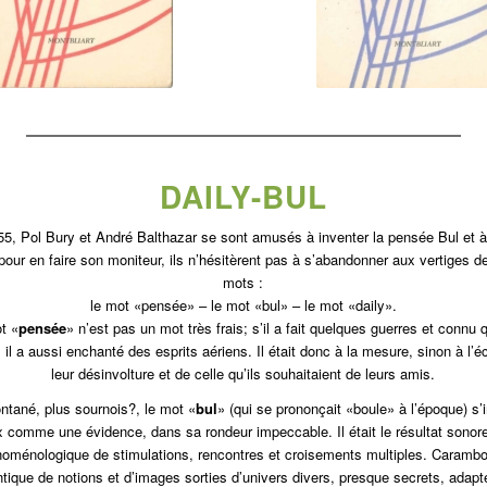
DAILY-BUL
55, Pol Bury et André Balthazar se sont amusés à inventer la pensée Bul et à 
pour en faire son moniteur, ils n’hésitèrent pas à s’aban­donner aux vertiges 
mots :
le mot «pensée» – le mot «bul» – le mot «daily».
t «
pensée
» n’est pas un mot très frais; s’il a fait quelques guerres et connu
 il a aussi enchanté des esprits aériens. Il était donc à la mesure, sinon à l’é
leur désinvolture et de celle qu’ils sou­haitaient de leurs amis.
ntané, plus sournois?, le mot «
bul
» (qui se pronon­çait «boule» à l’époque) s
 comme une évi­dence, dans sa rondeur impeccable. Il était le résultat so­nor
oménologique de stimulations, rencontres et croisements multiples. Caramb
ique de no­tions et d’images sorties d’univers divers, presque secrets, adap