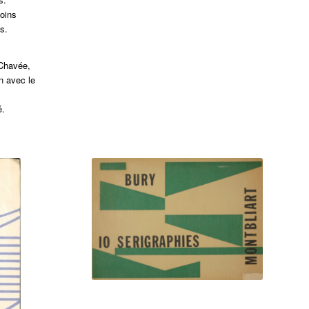
moins
s.
 Chavée,
n avec le
é.