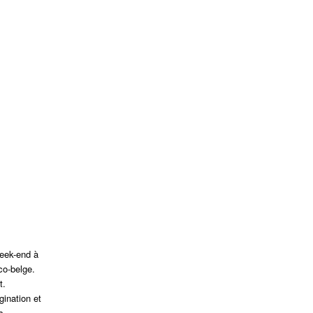
week-end à
nco-belge.
t.
gination et
s.