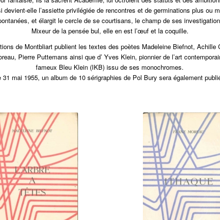
i devient-elle l’assiette privilégiée de rencontres et de germinations plus ou 
pontanées, et élargit le cercle de se courtisans, le champ de ses investigation
Mixeur de la pensée bul, elle en est l’œuf et la coquille.
tions de Montbliart
publient les textes des poètes Madeleine Biefnot, Achille
reau, Pierre Puttemans ainsi que d’ Yves Klein, pionnier de l’art contemporai
fameux Bleu Klein (IKB) issu de ses monochromes.
e 31 mai 1955, un album de 10 sérigraphies de Pol Bury sera également publi