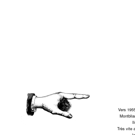
Vers 1955
Montbliar
I
Très vite 
l