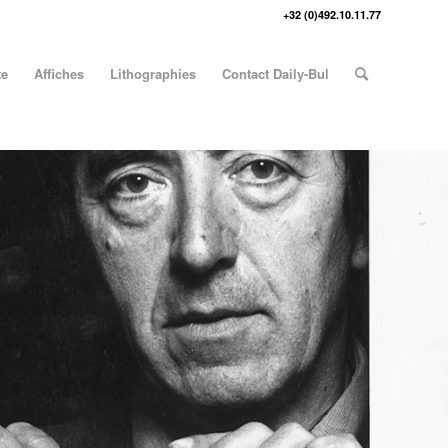
+32 (0)492.10.11.77
te
Affiches
Lithographies
Contact Daily-Bul