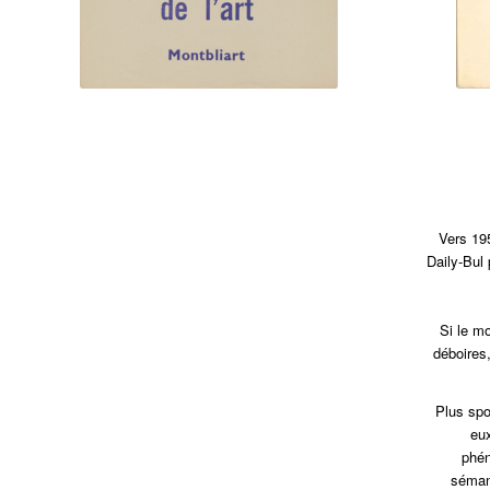
Vers 19
Daily-Bul 
Si le mo
déboires,
Plus spo
eux
phén
sémant