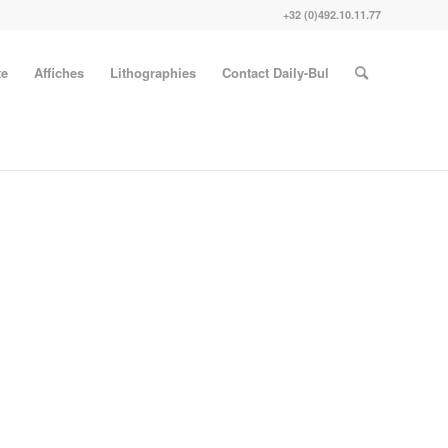
+32 (0)492.10.11.77
te
Affiches
Lithographies
Contact Daily-Bul