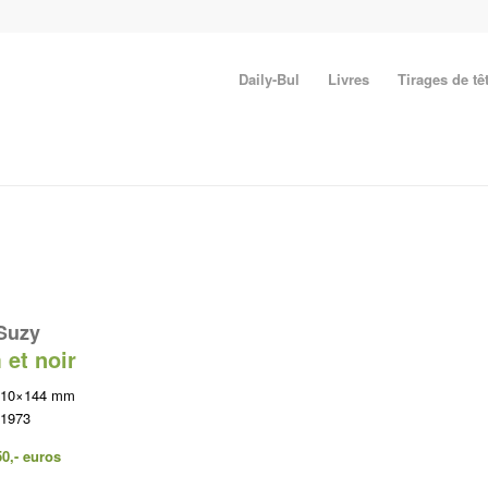
Daily-Bul
Livres
Tirages de tê
Suzy
et noir
 210×144 mm
 1973
50,- euros