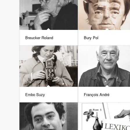
Breucker Roland
Bury Pol
Embo Suzy
François André