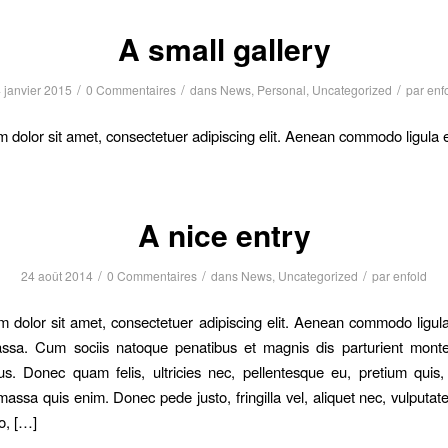
A small gallery
/
/
/
 janvier 2015
0 Commentaires
dans
News
,
Personal
,
Uncategorized
par
enf
 dolor sit amet, consectetuer adipiscing elit. Aenean commodo ligula
A nice entry
/
/
/
24 août 2014
0 Commentaires
dans
News
,
Uncategorized
par
enfold
 dolor sit amet, consectetuer adipiscing elit. Aenean commodo ligula
sa. Cum sociis natoque penatibus et magnis dis parturient monte
us. Donec quam felis, ultricies nec, pellentesque eu, pretium quis
assa quis enim. Donec pede justo, fringilla vel, aliquet nec, vulputate
o, […]