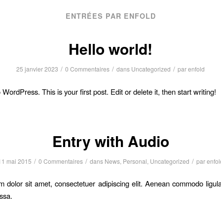
ENTRÉES PAR ENFOLD
Hello world!
/
/
/
25 janvier 2023
0 Commentaires
dans
Uncategorized
par
enfold
ordPress. This is your first post. Edit or delete it, then start writing!
Entry with Audio
/
/
/
11 mai 2015
0 Commentaires
dans
News
,
Personal
,
Uncategorized
par
enfol
 dolor sit amet, consectetuer adipiscing elit. Aenean commodo ligula
ssa.