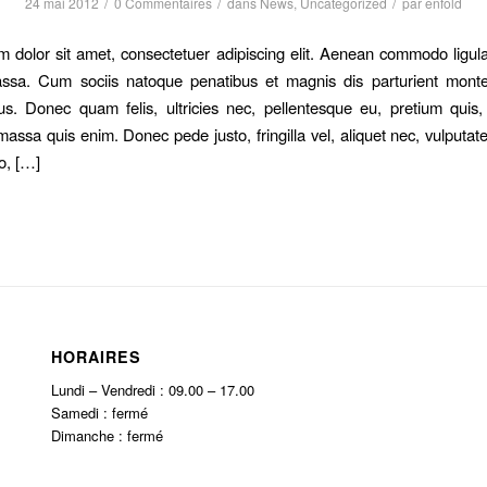
/
/
/
24 mai 2012
0 Commentaires
dans
News
,
Uncategorized
par
enfold
 dolor sit amet, consectetuer adipiscing elit. Aenean commodo ligula
sa. Cum sociis natoque penatibus et magnis dis parturient monte
us. Donec quam felis, ultricies nec, pellentesque eu, pretium quis
assa quis enim. Donec pede justo, fringilla vel, aliquet nec, vulputate
o, […]
HORAIRES
Lundi – Vendredi : 09.00 – 17.00
Samedi : fermé
Dimanche : fermé