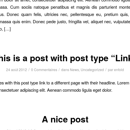
sa. Cum sociis natoque penatibus et magnis dis parturient monte
us. Donec quam felis, ultricies nec, pellentesque eu, pretium quis
assa quis enim. Donec pede justo, fringilla vel, aliquet nec, vulputate
o, […]
his is a post with post type “Lin
/
/
/
24 août 2012
0 Commentaires
dans
News
,
Uncategorized
par
enfold
 with this post type link to a different page with their headline. Lore
onsectetuer adipiscing elit. Aenean commodo ligula eget dolor.
A nice post