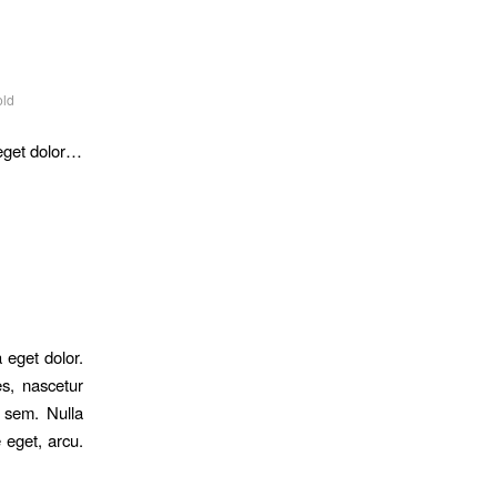
old
 eget dolor…
 eget dolor.
s, nascetur
, sem. Nulla
 eget, arcu.