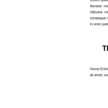
Aenean mas
ridiculus m
consequat m
In enim just
T
Home Entries
sit amet, c