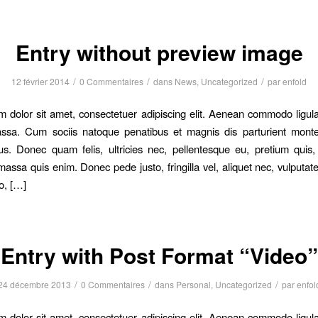
Entry without preview image
/
/
/
12 février 2014
0 Commentaires
dans
News
,
Uncategorized
par
enfold
 dolor sit amet, consectetuer adipiscing elit. Aenean commodo ligula
sa. Cum sociis natoque penatibus et magnis dis parturient monte
us. Donec quam felis, ultricies nec, pellentesque eu, pretium quis
assa quis enim. Donec pede justo, fringilla vel, aliquet nec, vulputate
o, […]
Entry with Post Format “Video”
/
/
/
24 décembre 2013
0 Commentaires
dans
Personal
,
Uncategorized
par
enfol
 dolor sit amet, consectetuer adipiscing elit. Aenean commodo ligula