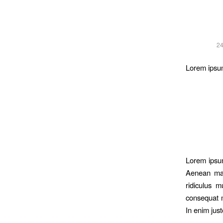
24
Lorem ipsum
Lorem ipsum
Aenean mas
ridiculus m
consequat m
In enim just