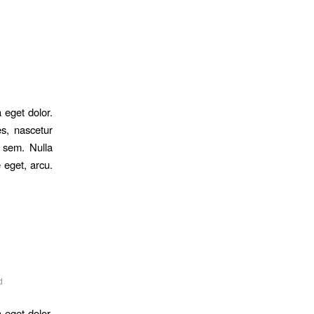
 eget dolor.
s, nascetur
, sem. Nulla
 eget, arcu.
d
 eget dolor.