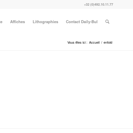
+32 (0)492.10.11.77
te
Affiches
Lithographies
Contact Daily-Bul
Vous êtes ici :
Accueil
/
enfold