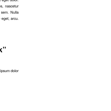
s, nascetur
, sem. Nulla
 eget, arcu.
k”
m ipsum dolor