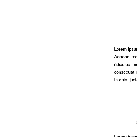
Lorem ipsum
Aenean mas
ridiculus m
consequat m
In enim just
Lorem ipsum