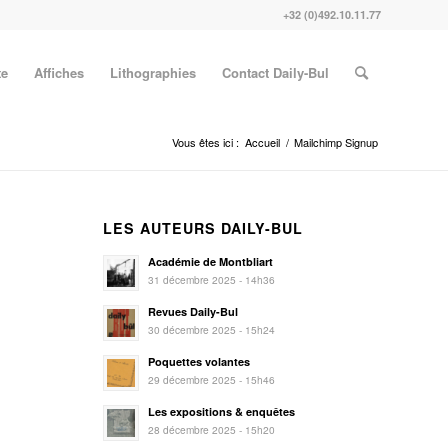
+32 (0)492.10.11.77
te
Affiches
Lithographies
Contact Daily-Bul
Vous êtes ici :
Accueil
/
Mailchimp Signup
LES AUTEURS DAILY-BUL
Académie de Montbliart
31 décembre 2025 - 14h36
Revues Daily-Bul
s
30 décembre 2025 - 15h24
Poquettes volantes
29 décembre 2025 - 15h46
Les expositions & enquêtes
28 décembre 2025 - 15h20