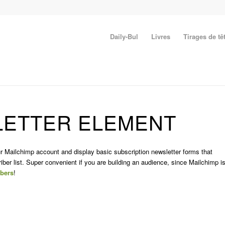
Daily-Bul
Livres
Tirages de tê
LETTER ELEMENT
ur Mailchimp account and display basic subscription newsletter forms that
iber list. Super convenient if you are building an audience, since Mailchimp i
ibers
!