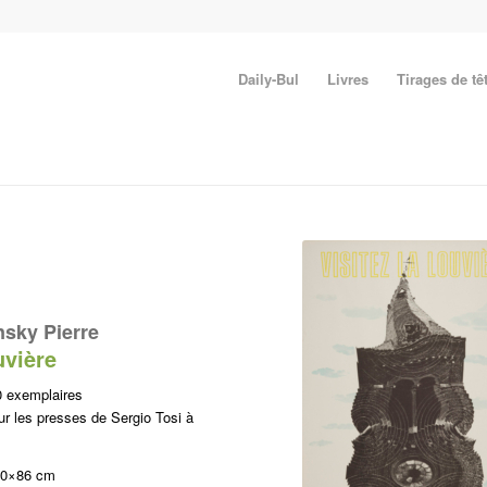
Daily-Bul
Livres
Tirages de tê
nsky Pierre
uvière
0 exemplaires
r les presses de Sergio Tosi à
60×86 cm