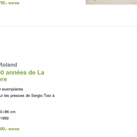
750,- euros
Roland
00 années de La
ère
0 exemplaires
r les presses de Sergio Tosi à
60×86 cm
 1969
600,- euros