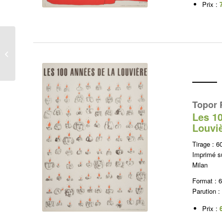
Prix :
Alechinsky Pierre
Topor 
Les 1
Louvi
Tirage : 6
Imprimé su
Milan
Format : 
Parution :
Prix :