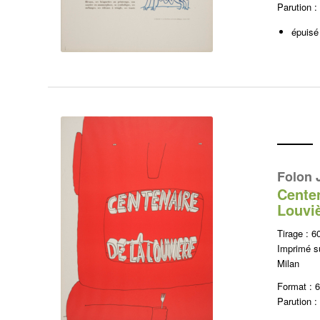
Parution :
épuisé
Folon 
Cente
Louvi
Tirage : 6
Imprimé su
Milan
Format : 
Parution :