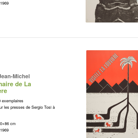
 1969
Jean-Michel
naire de La
ère
0 exemplaires
r les presses de Sergio Tosi à
60×86 cm
 1969